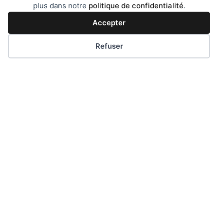
plus dans notre
politique de confidentialité
.
Accepter
Se souvenir de moi
Refuser
Connexion
Mot de passe perdu ?
Votre partenaire vers une présence web qui
se distingue!